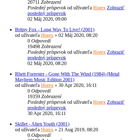
20711
Zobrazení
Posledný príspevok
od užívateľa
Horex
Zobraziť
posledný príspevok
02 Máj 2020, 09:00
Britny Fox - Long Way To Live! (2001)
od užívateľa
Horex
» 02 Máj 2020, 08:20
0
Odpovedí
19498
Zobrazení
Posledný príspevok
od užívateľa
Horex
Zobraziť
posledný príspevok
02 Máj 2020, 08:20
Rhett Forrester - Gone With The Wind (1984) (Metal
Mayhem Music Edition 2001)
od užívateľa
Horex
» 30 Apr 2020, 16:11
0
Odpovedí
19359
Zobrazení
Posledný príspevok
od užívateľa
Horex
Zobraziť
posledný príspevok
30 Apr 2020, 16:11
Skillet - Alien Youth (2001)
od užívateľa
Horex
» 21 Aug 2019, 08:20
0
Odpovedí