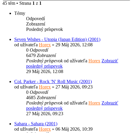
45 tém • Strana
1
z
1
Témy
Odpovedí
Zobrazení
Posledný príspevok
Seven Wishes - Utopia (Japan Edition) (2001)
od užívateľa
Horex
» 29 Máj 2026, 12:08
0
Odpovedí
6479
Zobrazení
Posledný príspevok
od užívateľa
Horex
Zobraziť
posledný príspevok
29 Máj 2026, 12:08
Col. Parker - Rock 'N' Roll Music (2001)
od užívateľa
Horex
» 27 Máj 2026, 09:23
0
Odpovedí
4685
Zobrazení
Posledný príspevok
od užívateľa
Horex
Zobraziť
posledný príspevok
27 Máj 2026, 09:23
Sahara - Sahara (2001)
od užívateľa
Horex
» 06 Máj 2026, 10:39