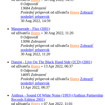
0
Odpovedí
13684
Zobrazení
Posledný príspevok
od užívateľa
Horex
Zobraziť
posledný príspevok
30 Aug 2022, 14:59
Masquerade - Flux (2001)
od užívateľa
Horex
» 30 Aug 2022, 11:20
0
Odpovedí
13096
Zobrazení
Posledný príspevok
od užívateľa
Horex
Zobraziť
posledný príspevok
30 Aug 2022, 11:20
Danzig - Live On The Black Hand Side (2CD) (2001)
od užívateľa
Horex
» 13 Apr 2022, 06:37
0
Odpovedí
14695
Zobrazení
Posledný príspevok
od užívateľa
Horex
Zobraziť
posledný príspevok
13 Apr 2022, 06:37
Anthrax - Sound Of White Noise (1993) (Anthrax Partnership
Records Edition 2001)
od užívateľa
Horex
» 07 Apr 2022, 11:01