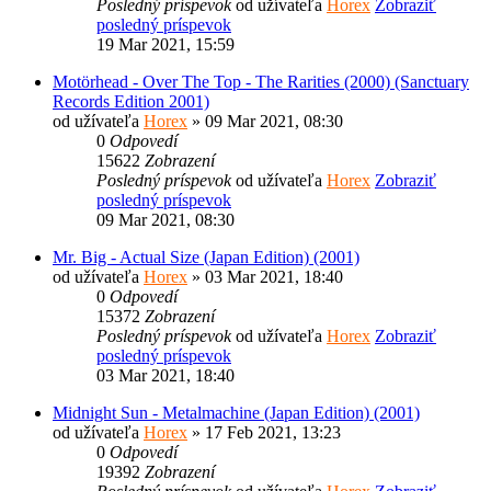
Posledný príspevok
od užívateľa
Horex
Zobraziť
posledný príspevok
19 Mar 2021, 15:59
Motörhead - Over The Top - The Rarities (2000) (Sanctuary
Records Edition 2001)
od užívateľa
Horex
» 09 Mar 2021, 08:30
0
Odpovedí
15622
Zobrazení
Posledný príspevok
od užívateľa
Horex
Zobraziť
posledný príspevok
09 Mar 2021, 08:30
Mr. Big - Actual Size (Japan Edition) (2001)
od užívateľa
Horex
» 03 Mar 2021, 18:40
0
Odpovedí
15372
Zobrazení
Posledný príspevok
od užívateľa
Horex
Zobraziť
posledný príspevok
03 Mar 2021, 18:40
Midnight Sun - Metalmachine (Japan Edition) (2001)
od užívateľa
Horex
» 17 Feb 2021, 13:23
0
Odpovedí
19392
Zobrazení