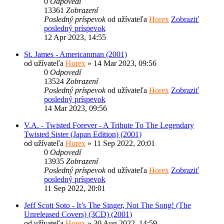
0
Odpovedí
13361
Zobrazení
Posledný príspevok
od užívateľa
Horex
Zobraziť
posledný príspevok
12 Apr 2023, 14:55
St. James - Americanman (2001)
od užívateľa
Horex
» 14 Mar 2023, 09:56
0
Odpovedí
13524
Zobrazení
Posledný príspevok
od užívateľa
Horex
Zobraziť
posledný príspevok
14 Mar 2023, 09:56
V.A. - Twisted Forever - A Tribute To The Legendary
Twisted Sister (Japan Edition) (2001)
od užívateľa
Horex
» 11 Sep 2022, 20:01
0
Odpovedí
13935
Zobrazení
Posledný príspevok
od užívateľa
Horex
Zobraziť
posledný príspevok
11 Sep 2022, 20:01
Jeff Scott Soto - It’s The Singer, Not The Song! (The
Unreleased Covers) (3CD) (2001)
od užívateľa
Horex
» 30 Aug 2022, 14:59