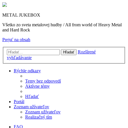
METAL JUKEBOX
Všetko zo sveta metalovej hudby / All from world of Heavy Metal
and Hard Rock
Prejsť na obsah
Rozšírené
Hľadať
vyhľadávanie
Rýchle odkazy
Temy bez odpovedí
Aktívne témy
Hľadať
Portál
Zoznam užívateľov
Zoznam užívateľov
Realizačný tím
FAQ