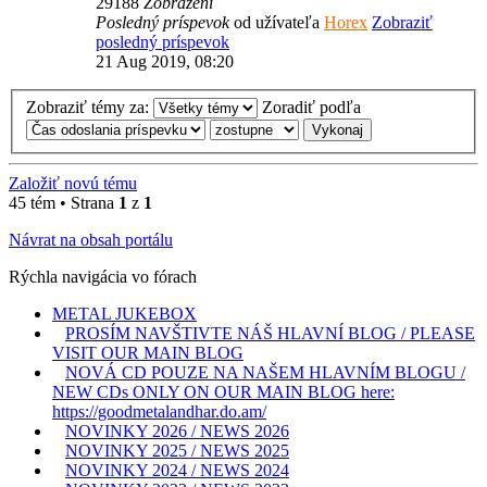
29188
Zobrazení
Posledný príspevok
od užívateľa
Horex
Zobraziť
posledný príspevok
21 Aug 2019, 08:20
Zobraziť témy za:
Zoradiť podľa
Založiť novú tému
45 tém • Strana
1
z
1
Návrat na obsah portálu
Rýchla navigácia vo fórach
METAL JUKEBOX
PROSÍM NAVŠTIVTE NÁŠ HLAVNÍ BLOG / PLEASE
VISIT OUR MAIN BLOG
NOVÁ CD POUZE NA NAŠEM HLAVNÍM BLOGU /
NEW CDs ONLY ON OUR MAIN BLOG here:
https://goodmetalandhar.do.am/
NOVINKY 2026 / NEWS 2026
NOVINKY 2025 / NEWS 2025
NOVINKY 2024 / NEWS 2024