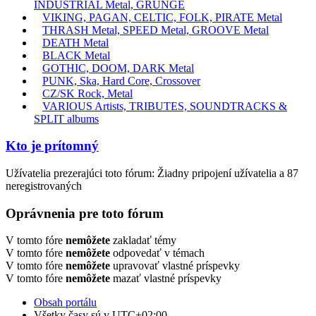
INDUSTRIAL Metal, GRUNGE
VIKING, PAGAN, CELTIC, FOLK, PIRATE Metal
THRASH Metal, SPEED Metal, GROOVE Metal
DEATH Metal
BLACK Metal
GOTHIC, DOOM, DARK Metal
PUNK, Ska, Hard Core, Crossover
CZ/SK Rock, Metal
VARIOUS Artists, TRIBUTES, SOUNDTRACKS &
SPLIT albums
Kto je prítomný
Užívatelia prezerajúci toto fórum: Žiadny pripojení užívatelia a 87
neregistrovaných
Oprávnenia pre toto fórum
V tomto fóre
nemôžete
zakladať témy
V tomto fóre
nemôžete
odpovedať v témach
V tomto fóre
nemôžete
upravovať vlastné príspevky
V tomto fóre
nemôžete
mazať vlastné príspevky
Obsah portálu
Všetky časy sú v
UTC+02:00