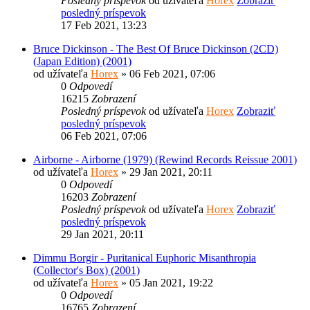
Posledný príspevok
od užívateľa
Horex
Zobraziť
posledný príspevok
17 Feb 2021, 13:23
Bruce Dickinson - The Best Of Bruce Dickinson (2CD)
(Japan Edition) (2001)
od užívateľa
Horex
» 06 Feb 2021, 07:06
0
Odpovedí
16215
Zobrazení
Posledný príspevok
od užívateľa
Horex
Zobraziť
posledný príspevok
06 Feb 2021, 07:06
Airborne - Airborne (1979) (Rewind Records Reissue 2001)
od užívateľa
Horex
» 29 Jan 2021, 20:11
0
Odpovedí
16203
Zobrazení
Posledný príspevok
od užívateľa
Horex
Zobraziť
posledný príspevok
29 Jan 2021, 20:11
Dimmu Borgir - Puritanical Euphoric Misanthropia
(Collector's Box) (2001)
od užívateľa
Horex
» 05 Jan 2021, 19:22
0
Odpovedí
16765
Zobrazení