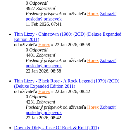
0
Odpovedí
4927
Zobrazení
Posledný príspevok
od užívateľa
Horex
Zobraziť
posledný príspevok
11 Feb 2026, 07:41
Thin Lizzy - Chinatown (1980) (2CD) (Deluxe Expanded
Edition 2011)
od užívateľa
Horex
» 22 Jan 2026, 08:58
0
Odpovedí
4401
Zobrazení
Posledný príspevok
od užívateľa
Horex
Zobraziť
posledný príspevok
22 Jan 2026, 08:58
Thin Lizzy - Black Rose - A Rock Legend (1979) (2CD)
(Deluxe Expanded Edition 2011)
od užívateľa
Horex
» 22 Jan 2026, 08:42
0
Odpovedí
4231
Zobrazení
Posledný príspevok
od užívateľa
Horex
Zobraziť
posledný príspevok
22 Jan 2026, 08:42
Down & Dirty - Taste Of Rock & Roll (2011)