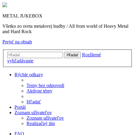
METAL JUKEBOX
Všetko zo sveta metalovej hudby / All from world of Heavy Metal
and Hard Rock
Prejsť na obsah
Rozšírené
Hľadať
vyhľadávanie
Rýchle odkazy
Temy bez odpovedí
Aktívne témy
Hľadať
Portál
Zoznam užívateľov
Zoznam užívateľov
Realizačný tím
FAQ