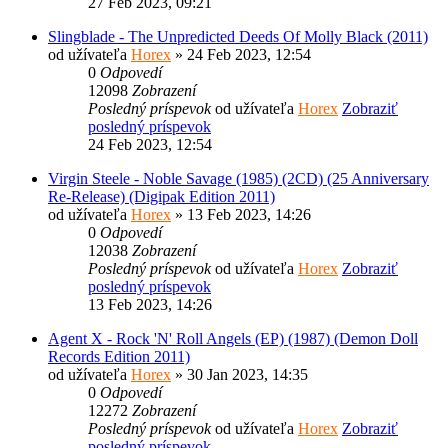
27 Feb 2023, 09:21
Slingblade - The Unpredicted Deeds Of Molly Black (2011)
od užívateľa
Horex
» 24 Feb 2023, 12:54
0
Odpovedí
12098
Zobrazení
Posledný príspevok
od užívateľa
Horex
Zobraziť
posledný príspevok
24 Feb 2023, 12:54
Virgin Steele - Noble Savage (1985) (2CD) (25 Anniversary
Re-Release) (Digipak Edition 2011)
od užívateľa
Horex
» 13 Feb 2023, 14:26
0
Odpovedí
12038
Zobrazení
Posledný príspevok
od užívateľa
Horex
Zobraziť
posledný príspevok
13 Feb 2023, 14:26
Agent X - Rock 'N' Roll Angels (EP) (1987) (Demon Doll
Records Edition 2011)
od užívateľa
Horex
» 30 Jan 2023, 14:35
0
Odpovedí
12272
Zobrazení
Posledný príspevok
od užívateľa
Horex
Zobraziť
posledný príspevok