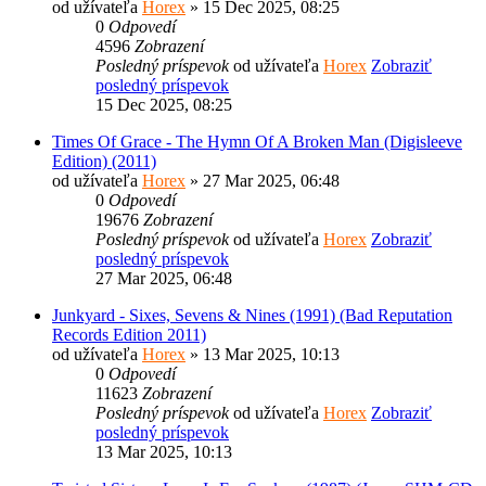
od užívateľa
Horex
» 15 Dec 2025, 08:25
0
Odpovedí
4596
Zobrazení
Posledný príspevok
od užívateľa
Horex
Zobraziť
posledný príspevok
15 Dec 2025, 08:25
Times Of Grace - The Hymn Of A Broken Man (Digisleeve
Edition) (2011)
od užívateľa
Horex
» 27 Mar 2025, 06:48
0
Odpovedí
19676
Zobrazení
Posledný príspevok
od užívateľa
Horex
Zobraziť
posledný príspevok
27 Mar 2025, 06:48
Junkyard - Sixes, Sevens & Nines (1991) (Bad Reputation
Records Edition 2011)
od užívateľa
Horex
» 13 Mar 2025, 10:13
0
Odpovedí
11623
Zobrazení
Posledný príspevok
od užívateľa
Horex
Zobraziť
posledný príspevok
13 Mar 2025, 10:13