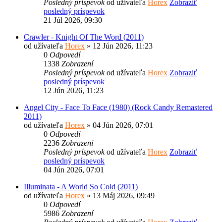
Posledný príspevok
od užívateľa
Horex
Zobraziť
posledný príspevok
21 Júl 2026, 09:30
Crawler - Knight Of The Word (2011)
od užívateľa
Horex
» 12 Jún 2026, 11:23
0
Odpovedí
1338
Zobrazení
Posledný príspevok
od užívateľa
Horex
Zobraziť
posledný príspevok
12 Jún 2026, 11:23
Angel City - Face To Face (1980) (Rock Candy Remastered
2011)
od užívateľa
Horex
» 04 Jún 2026, 07:01
0
Odpovedí
2236
Zobrazení
Posledný príspevok
od užívateľa
Horex
Zobraziť
posledný príspevok
04 Jún 2026, 07:01
Illuminata - A World So Cold (2011)
od užívateľa
Horex
» 13 Máj 2026, 09:49
0
Odpovedí
5986
Zobrazení