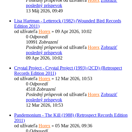
Posledný príspevok
od užívateľa
Horex
Zobraziť
posledný príspevok
13 Máj 2026, 09:49
Lisa Hartman - Letterock (1982) (Wounded Bird Records
Edition 2011)
od užívateľa
Horex
» 09 Apr 2026, 10:02
0
Odpovedí
10991
Zobrazení
Posledný príspevok
od užívateľa
Horex
Zobraziť
posledný príspevok
09 Apr 2026, 10:02
Crystal Project - Crystal Project (1993) (2CD) (Retrospect
Records Edition 2011)
od užívateľa
Horex
» 12 Mar 2026, 10:53
0
Odpovedí
4518
Zobrazení
Posledný príspevok
od užívateľa
Horex
Zobraziť
posledný príspevok
12 Mar 2026, 10:53
Pandemonium - The Kill (1988) (Retrospect Records Edition
2011)
od užívateľa
Horex
» 05 Mar 2026, 09:36
0
Odpovedí