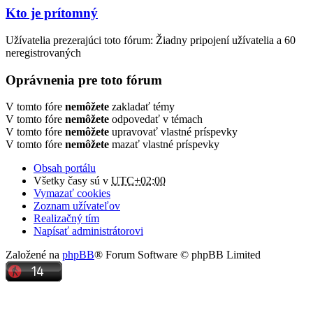
Kto je prítomný
Užívatelia prezerajúci toto fórum: Žiadny pripojení užívatelia a 60
neregistrovaných
Oprávnenia pre toto fórum
V tomto fóre
nemôžete
zakladať témy
V tomto fóre
nemôžete
odpovedať v témach
V tomto fóre
nemôžete
upravovať vlastné príspevky
V tomto fóre
nemôžete
mazať vlastné príspevky
Obsah portálu
Všetky časy sú v
UTC+02:00
Vymazať cookies
Zoznam užívateľov
Realizačný tím
Napísať administrátorovi
Založené na
phpBB
® Forum Software © phpBB Limited