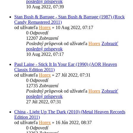
posledný príspevok
10 Aug 2022, 07:39
Stan Bush & Barrage - Stan Bush & Barrage (1987) (Rock
Candy Remastered 2011)
od užívateľa
Horex
» 10 Aug 2022, 07:17
0
Odpovedí
12207
Zobrazení
Posledný príspevok
od užívateľa
Horex
Zobraziť
posledný príspevok
10 Aug 2022, 07:17
Paul Laine - Stick It In Your Ear (1990) (AOR Heaven
Classix Edition 2011)
od užívateľa
Horex
» 27 Júl 2022, 07:31
0
Odpovedí
12735
Zobrazení
Posledný príspevok
od užívateľa
Horex
Zobraziť
posledný príspevok
27 Júl 2022, 07:31
China - Light Up The Dark (2010) (Metal Heaven Records
Edition 2011)
od užívateľa
Horex
» 16 Jún 2022, 08:37
0
Odpovedí