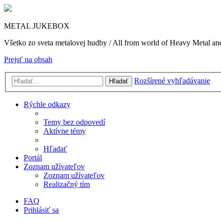
METAL JUKEBOX
Všetko zo sveta metalovej hudby / All from world of Heavy Metal a
Prejsť na obsah
Rozšírené vyhľadávanie
Hľadať
Rýchle odkazy
Temy bez odpovedí
Aktívne témy
Hľadať
Portál
Zoznam užívateľov
Zoznam užívateľov
Realizačný tím
FAQ
Prihlásiť sa