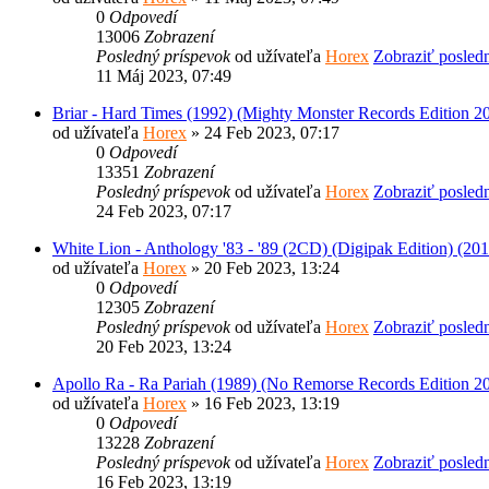
0
Odpovedí
13006
Zobrazení
Posledný príspevok
od užívateľa
Horex
Zobraziť posled
11 Máj 2023, 07:49
Briar - Hard Times (1992) (Mighty Monster Records Edition 2
od užívateľa
Horex
» 24 Feb 2023, 07:17
0
Odpovedí
13351
Zobrazení
Posledný príspevok
od užívateľa
Horex
Zobraziť posled
24 Feb 2023, 07:17
White Lion - Anthology '83​ - ​'89 (2CD) (Digipak Edition) (20
od užívateľa
Horex
» 20 Feb 2023, 13:24
0
Odpovedí
12305
Zobrazení
Posledný príspevok
od užívateľa
Horex
Zobraziť posled
20 Feb 2023, 13:24
Apollo Ra - Ra Pariah (1989) (No Remorse Records Edition 2
od užívateľa
Horex
» 16 Feb 2023, 13:19
0
Odpovedí
13228
Zobrazení
Posledný príspevok
od užívateľa
Horex
Zobraziť posled
16 Feb 2023, 13:19