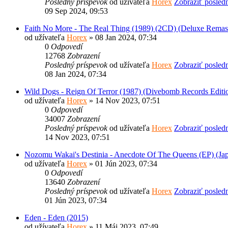
Posledný príspevok
od užívateľa
Horex
Zobraziť posled
09 Sep 2024, 09:53
Faith No More - The Real Thing (1989) (2CD) (Deluxe Remast
od užívateľa
Horex
» 08 Jan 2024, 07:34
0
Odpovedí
12768
Zobrazení
Posledný príspevok
od užívateľa
Horex
Zobraziť posled
08 Jan 2024, 07:34
Wild Dogs - Reign Of Terror (1987) (Divebomb Records Editi
od užívateľa
Horex
» 14 Nov 2023, 07:51
0
Odpovedí
34007
Zobrazení
Posledný príspevok
od užívateľa
Horex
Zobraziť posled
14 Nov 2023, 07:51
Nozomu Wakai's Destinia - Anecdote Of The Queens (EP) (Jap
od užívateľa
Horex
» 01 Jún 2023, 07:34
0
Odpovedí
13640
Zobrazení
Posledný príspevok
od užívateľa
Horex
Zobraziť posled
01 Jún 2023, 07:34
Eden - Eden (2015)
od užívateľa
Horex
» 11 Máj 2023, 07:49