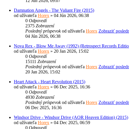
12 Jún 2026, 09:07
Damnation Angels - The Valiant Fire (2015)
od užívateľa
Horex
» 04 Jún 2026, 06:38
0
Odpovedí
2375
Zobrazení
Posledný príspevok
od užívateľa
Horex
Zobraziť posled
04 Jún 2026, 06:38
Nova Rex - Blow Me Away (1992) (Retrospect Records Editio
od užívateľa
Horex
» 20 Jan 2026, 15:02
0
Odpovedí
15111
Zobrazení
Posledný príspevok
od užívateľa
Horex
Zobraziť posled
20 Jan 2026, 15:02
Heart Attack - Heart Revolution (2015)
od užívateľa
Horex
» 06 Dec 2025, 16:36
0
Odpovedí
4930
Zobrazení
Posledný príspevok
od užívateľa
Horex
Zobraziť posled
06 Dec 2025, 16:36
Windsor Drive - Windsor Drive (AOR Heaven Edition) (2015)
od užívateľa
Horex
» 04 Dec 2025, 06:59
0
Odpovedí