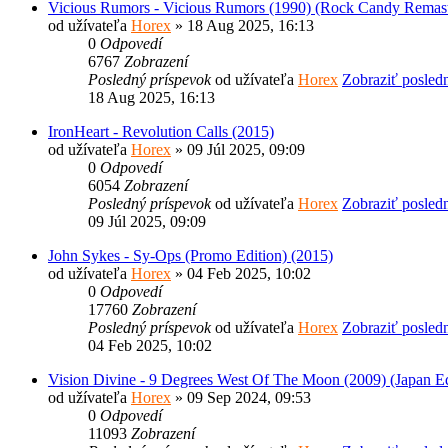
Vicious Rumors - Vicious Rumors (1990) (Rock Candy Remas
od užívateľa
Horex
» 18 Aug 2025, 16:13
0
Odpovedí
6767
Zobrazení
Posledný príspevok
od užívateľa
Horex
Zobraziť posled
18 Aug 2025, 16:13
IronHeart - Revolution Calls (2015)
od užívateľa
Horex
» 09 Júl 2025, 09:09
0
Odpovedí
6054
Zobrazení
Posledný príspevok
od užívateľa
Horex
Zobraziť posled
09 Júl 2025, 09:09
John Sykes - Sy-Ops (Promo Edition) (2015)
od užívateľa
Horex
» 04 Feb 2025, 10:02
0
Odpovedí
17760
Zobrazení
Posledný príspevok
od užívateľa
Horex
Zobraziť posled
04 Feb 2025, 10:02
Vision Divine - 9 Degrees West Of The Moon (2009) (Japan Ed
od užívateľa
Horex
» 09 Sep 2024, 09:53
0
Odpovedí
11093
Zobrazení