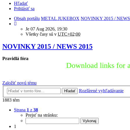
Hľadať
Prihlásiť sa
Obsah portálu
METAL JUKEBOX
NOVINKY 2015 / NEWS
Je 07 Aug 2026, 19:30
Všetky časy sú v
UTC+02:00
NOVINKY 2015 / NEWS 2015
Pravidlá fóra
Download links for a
Založiť novú tému
Rozšírené vyhľadávanie
Hľadať
1883 tém
Strana
1
z
38
Prejsť na stránku:
1