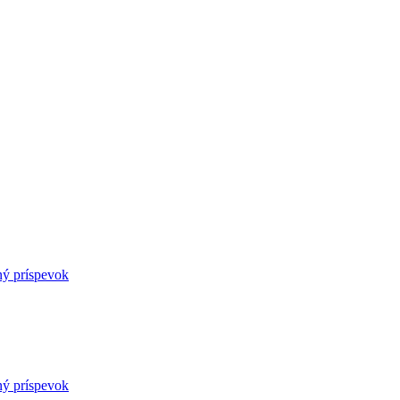
ný príspevok
ný príspevok