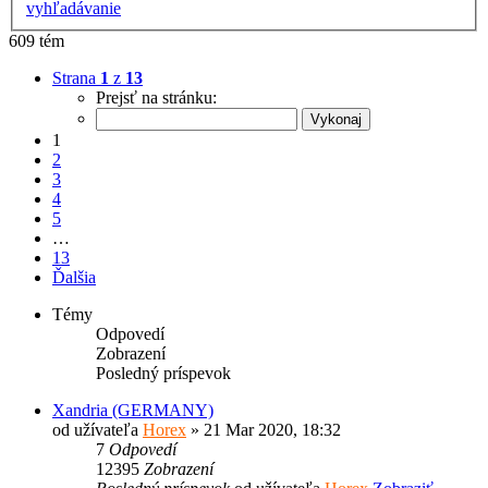
vyhľadávanie
609 tém
Strana
1
z
13
Prejsť na stránku:
1
2
3
4
5
…
13
Ďalšia
Témy
Odpovedí
Zobrazení
Posledný príspevok
Xandria (GERMANY)
od užívateľa
Horex
» 21 Mar 2020, 18:32
7
Odpovedí
12395
Zobrazení