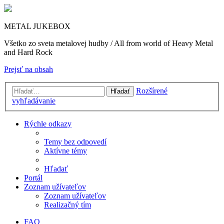
METAL JUKEBOX
Všetko zo sveta metalovej hudby / All from world of Heavy Metal
and Hard Rock
Prejsť na obsah
Rozšírené
Hľadať
vyhľadávanie
Rýchle odkazy
Temy bez odpovedí
Aktívne témy
Hľadať
Portál
Zoznam užívateľov
Zoznam užívateľov
Realizačný tím
FAQ