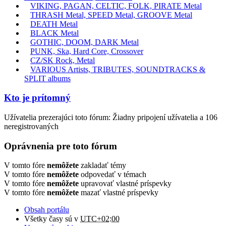
VIKING, PAGAN, CELTIC, FOLK, PIRATE Metal
THRASH Metal, SPEED Metal, GROOVE Metal
DEATH Metal
BLACK Metal
GOTHIC, DOOM, DARK Metal
PUNK, Ska, Hard Core, Crossover
CZ/SK Rock, Metal
VARIOUS Artists, TRIBUTES, SOUNDTRACKS &
SPLIT albums
Kto je prítomný
Užívatelia prezerajúci toto fórum: Žiadny pripojení užívatelia a 106
neregistrovaných
Oprávnenia pre toto fórum
V tomto fóre
nemôžete
zakladať témy
V tomto fóre
nemôžete
odpovedať v témach
V tomto fóre
nemôžete
upravovať vlastné príspevky
V tomto fóre
nemôžete
mazať vlastné príspevky
Obsah portálu
Všetky časy sú v
UTC+02:00