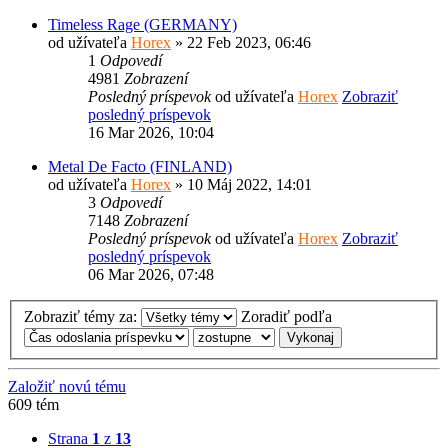
Timeless Rage (GERMANY)
od užívateľa
Horex
» 22 Feb 2023, 06:46
1
Odpovedí
4981
Zobrazení
Posledný príspevok
od užívateľa
Horex
Zobraziť
posledný príspevok
16 Mar 2026, 10:04
Metal De Facto (FINLAND)
od užívateľa
Horex
» 10 Máj 2022, 14:01
3
Odpovedí
7148
Zobrazení
Posledný príspevok
od užívateľa
Horex
Zobraziť
posledný príspevok
06 Mar 2026, 07:48
Zobraziť témy za:
Zoradiť podľa
Založiť novú tému
609 tém
Strana
1
z
13