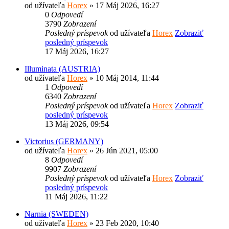
od užívateľa
Horex
» 17 Máj 2026, 16:27
0
Odpovedí
3790
Zobrazení
Posledný príspevok
od užívateľa
Horex
Zobraziť
posledný príspevok
17 Máj 2026, 16:27
Illuminata (AUSTRIA)
od užívateľa
Horex
» 10 Máj 2014, 11:44
1
Odpovedí
6340
Zobrazení
Posledný príspevok
od užívateľa
Horex
Zobraziť
posledný príspevok
13 Máj 2026, 09:54
Victorius (GERMANY)
od užívateľa
Horex
» 26 Jún 2021, 05:00
8
Odpovedí
9907
Zobrazení
Posledný príspevok
od užívateľa
Horex
Zobraziť
posledný príspevok
11 Máj 2026, 11:22
Narnia (SWEDEN)
od užívateľa
Horex
» 23 Feb 2020, 10:40