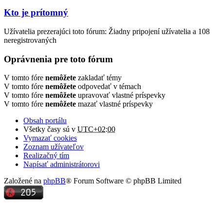
Kto je prítomný
Užívatelia prezerajúci toto fórum: Žiadny pripojení užívatelia a 108
neregistrovaných
Oprávnenia pre toto fórum
V tomto fóre
nemôžete
zakladať témy
V tomto fóre
nemôžete
odpovedať v témach
V tomto fóre
nemôžete
upravovať vlastné príspevky
V tomto fóre
nemôžete
mazať vlastné príspevky
Obsah portálu
Všetky časy sú v
UTC+02:00
Vymazať cookies
Zoznam užívateľov
Realizačný tím
Napísať administrátorovi
Založené na
phpBB
® Forum Software © phpBB Limited