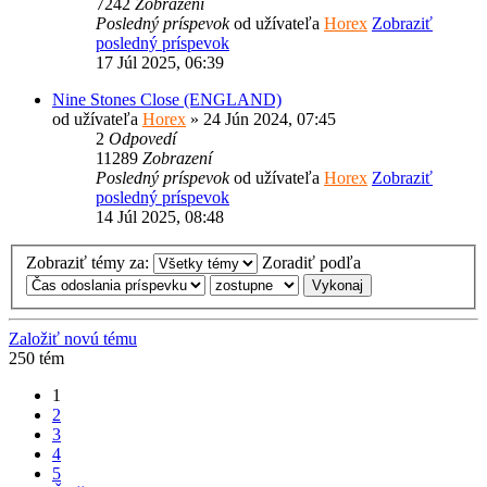
7242
Zobrazení
Posledný príspevok
od užívateľa
Horex
Zobraziť
posledný príspevok
17 Júl 2025, 06:39
Nine Stones Close (ENGLAND)
od užívateľa
Horex
» 24 Jún 2024, 07:45
2
Odpovedí
11289
Zobrazení
Posledný príspevok
od užívateľa
Horex
Zobraziť
posledný príspevok
14 Júl 2025, 08:48
Zobraziť témy za:
Zoradiť podľa
Založiť novú tému
250 tém
1
2
3
4
5