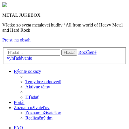
METAL JUKEBOX
Všetko zo sveta metalovej hudby / All from world of Heavy Metal
and Hard Rock
Prejsť na obsah
Rozšírené
Hľadať
vyhľadávanie
Rýchle odkazy
Temy bez odpovedí
Aktívne témy
Hľadať
Portál
Zoznam užívateľov
Zoznam užívateľov
Realizačný tím
FAQ