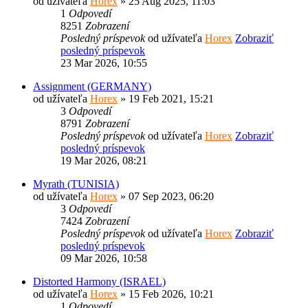
od užívateľa
Horex
» 25 Aug 2025, 11:03
1
Odpovedí
8251
Zobrazení
Posledný príspevok
od užívateľa
Horex
Zobraziť
posledný príspevok
23 Mar 2026, 10:55
Assignment (GERMANY)
od užívateľa
Horex
» 19 Feb 2021, 15:21
3
Odpovedí
8791
Zobrazení
Posledný príspevok
od užívateľa
Horex
Zobraziť
posledný príspevok
19 Mar 2026, 08:21
Myrath (TUNISIA)
od užívateľa
Horex
» 07 Sep 2023, 06:20
3
Odpovedí
7424
Zobrazení
Posledný príspevok
od užívateľa
Horex
Zobraziť
posledný príspevok
09 Mar 2026, 10:58
Distorted Harmony (ISRAEL)
od užívateľa
Horex
» 15 Feb 2026, 10:21
1
Odpovedí