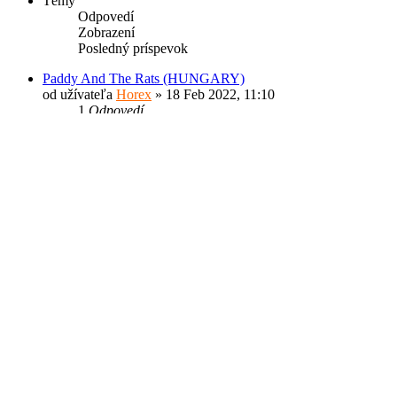
Témy
Odpovedí
Zobrazení
Posledný príspevok
Paddy And The Rats (HUNGARY)
od užívateľa
Horex
» 18 Feb 2022, 11:10
1
Odpovedí
11128
Zobrazení
Posledný príspevok
od užívateľa
Horex
Zobraziť posled
05 Júl 2026, 13:44
Tierramystica (BRAZIL)
od užívateľa
Horex
» 23 Jún 2026, 12:02
0
Odpovedí
758
Zobrazení
Posledný príspevok
od užívateľa
Horex
Zobraziť posled
23 Jún 2026, 12:02
Celtachor (IRELAND)
od užívateľa
Horex
» 16 Jún 2026, 09:39
0
Odpovedí
634
Zobrazení
Posledný príspevok
od užívateľa
Horex
Zobraziť posled
16 Jún 2026, 09:39