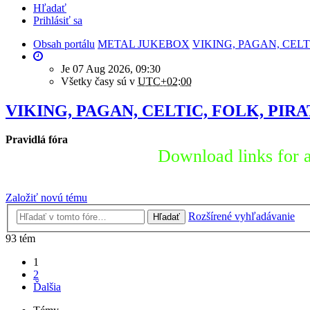
Hľadať
Prihlásiť sa
Obsah portálu
METAL JUKEBOX
VIKING, PAGAN, CELTI
Je 07 Aug 2026, 09:30
Všetky časy sú v
UTC+02:00
VIKING, PAGAN, CELTIC, FOLK, PIRA
Pravidlá fóra
Download links for a
Založiť novú tému
Rozšírené vyhľadávanie
Hľadať
93 tém
1
2
Ďalšia