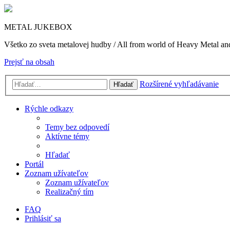
METAL JUKEBOX
Všetko zo sveta metalovej hudby / All from world of Heavy Metal a
Prejsť na obsah
Rozšírené vyhľadávanie
Hľadať
Rýchle odkazy
Temy bez odpovedí
Aktívne témy
Hľadať
Portál
Zoznam užívateľov
Zoznam užívateľov
Realizačný tím
FAQ
Prihlásiť sa