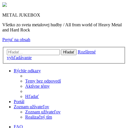
METAL JUKEBOX
Všetko zo sveta metalovej hudby / All from world of Heavy Metal
and Hard Rock
Prejsť na obsah
Rozšírené
Hľadať
vyhľadávanie
Rýchle odkazy
Temy bez odpovedí
Aktívne témy
Hľadať
Portál
Zoznam užívateľov
Zoznam užívateľov
Realizačný tím
FAQ