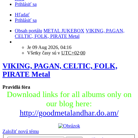
Prihlásiť sa
Hľadať
Prihlásiť sa
Obsah portálu
METAL JUKEBOX
VIKING, PAGAN,
CELTIC, FOLK, PIRATE Metal
Je 09 Aug 2026, 04:16
Všetky časy sú v
UTC+02:00
VIKING, PAGAN, CELTIC, FOLK,
PIRATE Metal
Pravidlá fóra
Download links for all albums only on
our blog here:
http://goodmetalandhar.do.am/
Založiť novú tému