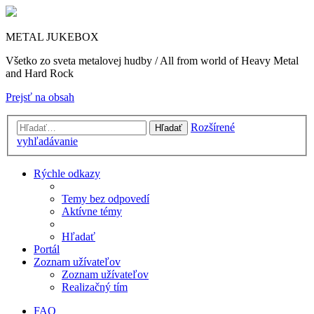
METAL JUKEBOX
Všetko zo sveta metalovej hudby / All from world of Heavy Metal
and Hard Rock
Prejsť na obsah
Rozšírené
Hľadať
vyhľadávanie
Rýchle odkazy
Temy bez odpovedí
Aktívne témy
Hľadať
Portál
Zoznam užívateľov
Zoznam užívateľov
Realizačný tím
FAQ