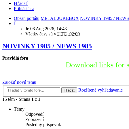
Hľadať
Prihlásiť sa
Obsah portálu
METAL JUKEBOX
NOVINKY 1985 / NEWS
Je 08 Aug 2026, 14:43
Všetky časy sú v
UTC+02:00
NOVINKY 1985 / NEWS 1985
Pravidlá fóra
Download links for a
Založiť novú tému
Rozšírené vyhľadávanie
Hľadať
15 tém • Strana
1
z
1
Témy
Odpovedí
Zobrazení
Posledný príspevok