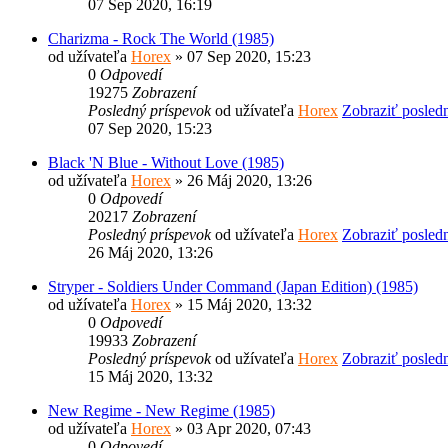
07 Sep 2020, 16:19
Charizma - Rock The World (1985)
od užívateľa
Horex
» 07 Sep 2020, 15:23
0
Odpovedí
19275
Zobrazení
Posledný príspevok
od užívateľa
Horex
Zobraziť posled
07 Sep 2020, 15:23
Black 'N Blue - Without Love (1985)
od užívateľa
Horex
» 26 Máj 2020, 13:26
0
Odpovedí
20217
Zobrazení
Posledný príspevok
od užívateľa
Horex
Zobraziť posled
26 Máj 2020, 13:26
Stryper - Soldiers Under Command (Japan Edition) (1985)
od užívateľa
Horex
» 15 Máj 2020, 13:32
0
Odpovedí
19933
Zobrazení
Posledný príspevok
od užívateľa
Horex
Zobraziť posled
15 Máj 2020, 13:32
New Regime - New Regime (1985)
od užívateľa
Horex
» 03 Apr 2020, 07:43
0
Odpovedí