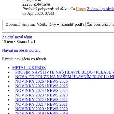
22203
Zobrazení
Posledný príspevok
od užívateľa
Horex
Zobraziť posled
03 Apr 2020, 07:43
Zobraziť témy za:
Zoradiť podľa
Založiť novú tému
15 tém • Strana
1
z
1
Návrat na obsah portálu
Rýchla navigácia vo fórach
METAL JUKEBOX
PROSÍM NAVŠTIVTE NÁŠ HLAVNÍ BLOG / PLEASE 
NOVÁ CD POUZE NA NAŠEM HLAVNÍM BLOGU / NEW CD
NOVINKY 2026 / NEWS 2026
NOVINKY 2025 / NEWS 2025
NOVINKY 2024 / NEWS 2024
NOVINKY 2023 / NEWS 2023
NOVINKY 2022 / NEWS 2022
NOVINKY 2021 / NEWS 2021
NOVINKY 2020 / NEWS 2020
NOVINKY 2019 / NEWS 2019