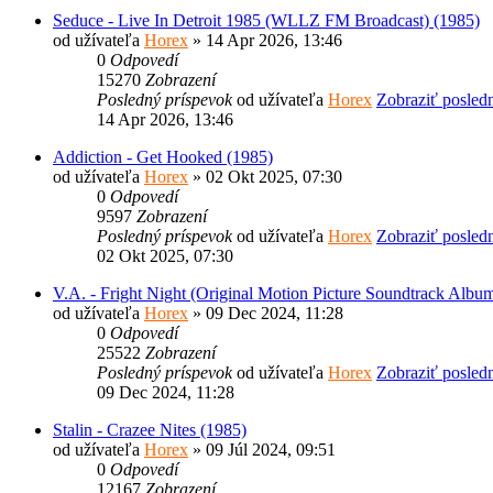
Seduce - Live In Detroit 1985 (WLLZ FM Broadcast) (1985)
od užívateľa
Horex
» 14 Apr 2026, 13:46
0
Odpovedí
15270
Zobrazení
Posledný príspevok
od užívateľa
Horex
Zobraziť posled
14 Apr 2026, 13:46
Addiction - Get Hooked (1985)
od užívateľa
Horex
» 02 Okt 2025, 07:30
0
Odpovedí
9597
Zobrazení
Posledný príspevok
od užívateľa
Horex
Zobraziť posled
02 Okt 2025, 07:30
V.A. - Fright Night (Original Motion Picture Soundtrack Albu
od užívateľa
Horex
» 09 Dec 2024, 11:28
0
Odpovedí
25522
Zobrazení
Posledný príspevok
od užívateľa
Horex
Zobraziť posled
09 Dec 2024, 11:28
Stalin - Crazee Nites (1985)
od užívateľa
Horex
» 09 Júl 2024, 09:51
0
Odpovedí
12167
Zobrazení