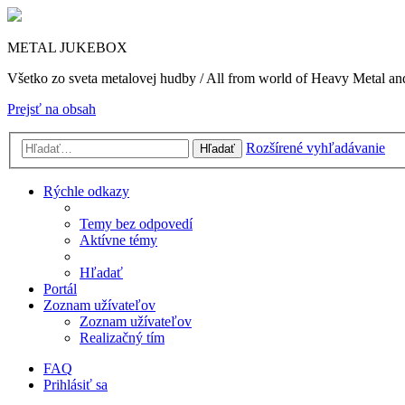
METAL JUKEBOX
Všetko zo sveta metalovej hudby / All from world of Heavy Metal a
Prejsť na obsah
Rozšírené vyhľadávanie
Hľadať
Rýchle odkazy
Temy bez odpovedí
Aktívne témy
Hľadať
Portál
Zoznam užívateľov
Zoznam užívateľov
Realizačný tím
FAQ
Prihlásiť sa