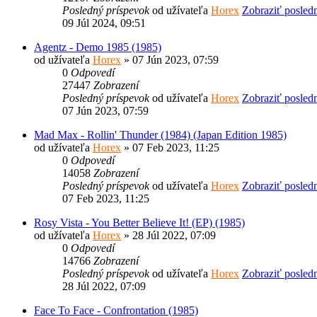
Posledný príspevok
od užívateľa
Horex
Zobraziť posled
09 Júl 2024, 09:51
Agentz - Demo 1985 (1985)
od užívateľa
Horex
» 07 Jún 2023, 07:59
0
Odpovedí
27447
Zobrazení
Posledný príspevok
od užívateľa
Horex
Zobraziť posled
07 Jún 2023, 07:59
Mad Max - Rollin' Thunder (1984) (Japan Edition 1985)
od užívateľa
Horex
» 07 Feb 2023, 11:25
0
Odpovedí
14058
Zobrazení
Posledný príspevok
od užívateľa
Horex
Zobraziť posled
07 Feb 2023, 11:25
Rosy Vista - You Better Believe It! (EP) (1985)
od užívateľa
Horex
» 28 Júl 2022, 07:09
0
Odpovedí
14766
Zobrazení
Posledný príspevok
od užívateľa
Horex
Zobraziť posled
28 Júl 2022, 07:09
Face To Face - Confrontation (1985)