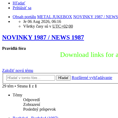
Hľadať
Prihlásiť sa
Obsah portálu
METAL JUKEBOX
NOVINKY 1987 / NEWS
Je 06 Aug 2026, 06:16
Všetky časy sú v
UTC+02:00
NOVINKY 1987 / NEWS 1987
Pravidlá fóra
Download links for a
Založiť novú tému
Rozšírené vyhľadávanie
Hľadať
29 tém • Strana
1
z
1
Témy
Odpovedí
Zobrazení
Posledný príspevok