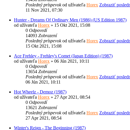
Posledný príspevok
od užívateľa
Horex
Zobraziť posled
11 Nov 2021, 07:30
Hunter - Dreams Of Ordinary Men (1986) (US Edition 1987)
od užívateľa
Horex
» 15 Okt 2021, 15:08
0
Odpovedí
14093
Zobrazení
Posledný príspevok
od užívateľa
Horex
Zobraziť posled
15 Okt 2021, 15:08
Ace Frehley - Frehley's Comet (Japan Edition) (1987)
od užívateľa
Horex
» 06 Jún 2021, 10:11
0
Odpovedí
13654
Zobrazení
Posledný príspevok
od užívateľa
Horex
Zobraziť posled
06 Jún 2021, 10:11
Hot Wheelz - Demoz (1987)
od užívateľa
Horex
» 27 Apr 2021, 08:54
0
Odpovedí
13621
Zobrazení
Posledný príspevok
od užívateľa
Horex
Zobraziť posled
27 Apr 2021, 08:54
Winter's Reign - The Beginning (1987)