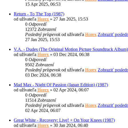
15 Apr 2025, 06:53
Return - To The Top (1987)
od užívateľa
Horex
» 27 Jan 2025, 15:53
0
Odpovedí
12372
Zobrazení
Posledný príspevok
od užívateľa
Horex
Zobraziť posled
27 Jan 2025, 15:53
V.A. - Dudes (The Original Motion Picture Soundtrack Album)
od užívateľa
Horex
» 03 Dec 2024, 06:38
0
Odpovedí
9502
Zobrazení
Posledný príspevok
od užívateľa
Horex
Zobraziť posled
03 Dec 2024, 06:38
Mad Max - Night Of Passion (Japan Edition) (1987)
od užívateľa
Horex
» 02 Apr 2024, 06:07
0
Odpovedí
11514
Zobrazení
Posledný príspevok
od užívateľa
Horex
Zobraziť posled
02 Apr 2024, 06:07
Great White - Recovery: Live! + On Your Knees (1987)
od užívateľa
Horex
» 30 Jan 2024, 06:40