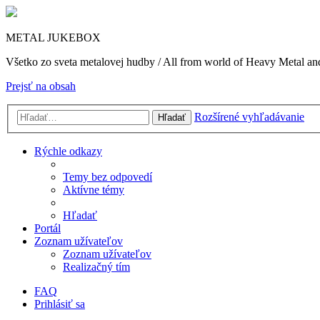
METAL JUKEBOX
Všetko zo sveta metalovej hudby / All from world of Heavy Metal a
Prejsť na obsah
Rozšírené vyhľadávanie
Hľadať
Rýchle odkazy
Temy bez odpovedí
Aktívne témy
Hľadať
Portál
Zoznam užívateľov
Zoznam užívateľov
Realizačný tím
FAQ
Prihlásiť sa