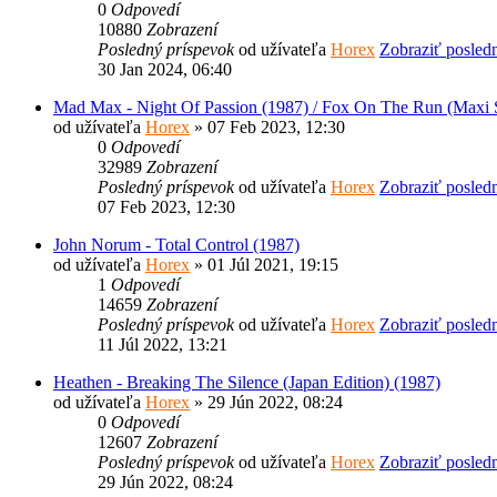
0
Odpovedí
10880
Zobrazení
Posledný príspevok
od užívateľa
Horex
Zobraziť posled
30 Jan 2024, 06:40
Mad Max - Night Of Passion (1987) / Fox On The Run (Maxi S
od užívateľa
Horex
» 07 Feb 2023, 12:30
0
Odpovedí
32989
Zobrazení
Posledný príspevok
od užívateľa
Horex
Zobraziť posled
07 Feb 2023, 12:30
John Norum - Total Control (1987)
od užívateľa
Horex
» 01 Júl 2021, 19:15
1
Odpovedí
14659
Zobrazení
Posledný príspevok
od užívateľa
Horex
Zobraziť posled
11 Júl 2022, 13:21
Heathen - Breaking The Silence (Japan Edition) (1987)
od užívateľa
Horex
» 29 Jún 2022, 08:24
0
Odpovedí
12607
Zobrazení
Posledný príspevok
od užívateľa
Horex
Zobraziť posled
29 Jún 2022, 08:24