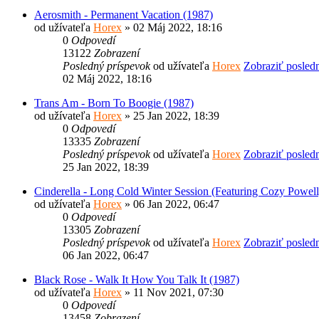
Aerosmith - Permanent Vacation (1987)
od užívateľa
Horex
» 02 Máj 2022, 18:16
0
Odpovedí
13122
Zobrazení
Posledný príspevok
od užívateľa
Horex
Zobraziť posled
02 Máj 2022, 18:16
Trans Am - Born To Boogie (1987)
od užívateľa
Horex
» 25 Jan 2022, 18:39
0
Odpovedí
13335
Zobrazení
Posledný príspevok
od užívateľa
Horex
Zobraziť posled
25 Jan 2022, 18:39
Cinderella - Long Cold Winter Session (Featuring Cozy Powell
od užívateľa
Horex
» 06 Jan 2022, 06:47
0
Odpovedí
13305
Zobrazení
Posledný príspevok
od užívateľa
Horex
Zobraziť posled
06 Jan 2022, 06:47
Black Rose - Walk It How You Talk It (1987)
od užívateľa
Horex
» 11 Nov 2021, 07:30
0
Odpovedí
13458
Zobrazení