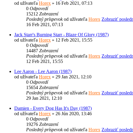
od užívateľa
Horex
» 16 Feb 2021, 07:13
0
Odpovedí
15212
Zobrazení
Posledný príspevok
od užívateľa
Horex
Zobraziť posled
16 Feb 2021, 07:13
Jack Starr's Burning Starr - Blaze Of Glory (1987)
od užívateľa
Horex
» 12 Feb 2021, 15:55
0
Odpovedí
14487
Zobrazení
Posledný príspevok
od užívateľa
Horex
Zobraziť posled
12 Feb 2021, 15:55
Lee Aaron - Lee Aaron (1987)
od užívateľa
Horex
» 29 Jan 2021, 12:10
0
Odpovedí
15654
Zobrazení
Posledný príspevok
od užívateľa
Horex
Zobraziť posled
29 Jan 2021, 12:10
Damien - Every Dog Has It's Day (1987)
od užívateľa
Horex
» 26 Jún 2020, 13:46
0
Odpovedí
19276
Zobrazení
Posledný príspevok
od užívateľa
Horex
Zobraziť posled