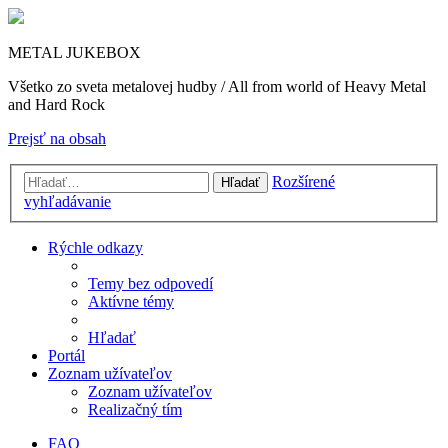
METAL JUKEBOX
Všetko zo sveta metalovej hudby / All from world of Heavy Metal
and Hard Rock
Prejsť na obsah
Rozšírené
Hľadať
vyhľadávanie
Rýchle odkazy
Temy bez odpovedí
Aktívne témy
Hľadať
Portál
Zoznam užívateľov
Zoznam užívateľov
Realizačný tím
FAQ