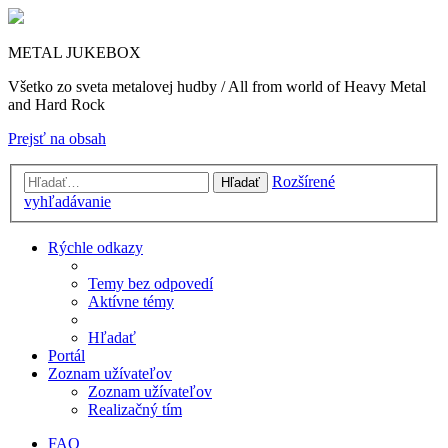
METAL JUKEBOX
Všetko zo sveta metalovej hudby / All from world of Heavy Metal
and Hard Rock
Prejsť na obsah
Rozšírené
Hľadať
vyhľadávanie
Rýchle odkazy
Temy bez odpovedí
Aktívne témy
Hľadať
Portál
Zoznam užívateľov
Zoznam užívateľov
Realizačný tím
FAQ