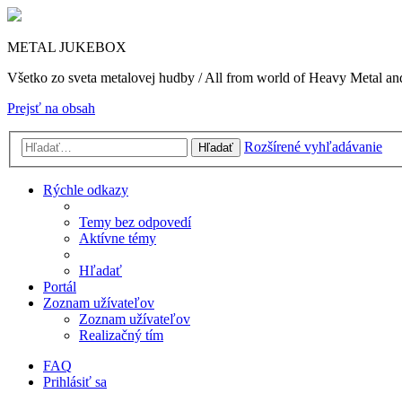
METAL JUKEBOX
Všetko zo sveta metalovej hudby / All from world of Heavy Metal a
Prejsť na obsah
Rozšírené vyhľadávanie
Hľadať
Rýchle odkazy
Temy bez odpovedí
Aktívne témy
Hľadať
Portál
Zoznam užívateľov
Zoznam užívateľov
Realizačný tím
FAQ
Prihlásiť sa